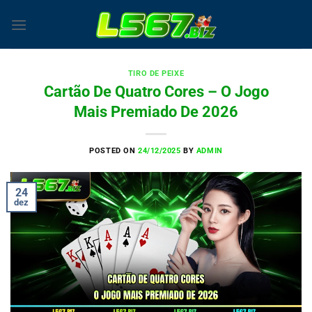
Skip
to
content
TIRO DE PEIXE
Cartão De Quatro Cores – O Jogo
Mais Premiado De 2026
POSTED ON
24/12/2025
BY
ADMIN
24
dez