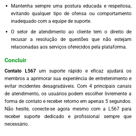
Mantenha sempre uma postura educada e respeitosa,
evitando qualquer tipo de ofensa ou comportamento
inadequado com a equipe de suporte.
O setor de atendimento ao cliente tem o direito de
recusar a resolução de questões que não estejam
relacionadas aos serviços oferecidos pela plataforma.
Concluir
Contato L567
um suporte rápido e eficaz ajudará os
membros a aprimorar sua experiência de entretenimento e
evitar incidentes desagradáveis. Com 4 principais canais
de atendimento, os usuários podem escolher livremente a
forma de contato e receber retorno em apenas 5 segundos.
Não hesite, conecte-se agora mesmo com a L567 para
receber suporte dedicado e profissional sempre que
necessário.