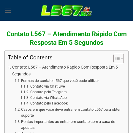
Skip
to
content
Contato L567 – Atendimento Rápido Com
Resposta Em 5 Segundos
Table of Contents
Contato L567 – Atendimento Rápido Com Resposta Em 5
Segundos
Formas de contato L567 que você pode utilizar
Contato via Chat Live
Contato pelo Telegram
Contato via WhatsApp
Contato pelo Facebook
Casos em que você deve entrar em contato L567 para obter
suporte
Pontos importantes ao entrar em contato com a casa de
apostas