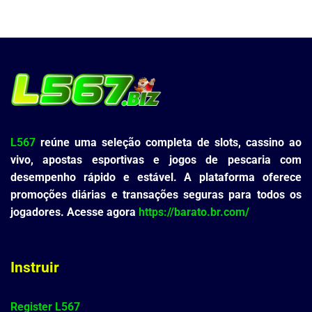
L567
reúne uma seleção completa de slots, cassino ao
vivo, apostas esportivas e jogos de pescaria com
desempenho rápido e estável. A plataforma oferece
promoções diárias e transações seguras para todos os
jogadores. Acesse agora
https://barato.br.com/
Instruir
Register L567