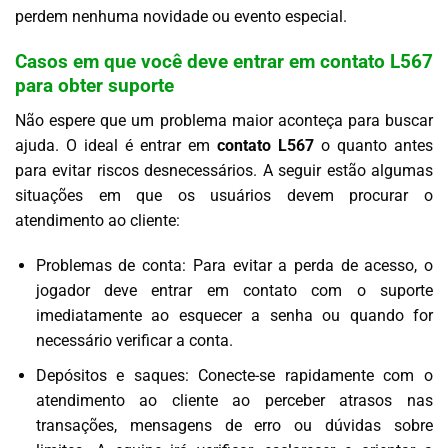
perdem nenhuma novidade ou evento especial.
Casos em que você deve entrar em contato L567
para obter suporte
Não espere que um problema maior aconteça para buscar
ajuda. O ideal é entrar em
contato L567
o quanto antes
para evitar riscos desnecessários. A seguir estão algumas
situações em que os usuários devem procurar o
atendimento ao cliente:
Problemas de conta: Para evitar a perda de acesso, o
jogador deve entrar em contato com o suporte
imediatamente ao esquecer a senha ou quando for
necessário verificar a conta.
Depósitos e saques: Conecte-se rapidamente com o
atendimento ao cliente ao perceber atrasos nas
transações, mensagens de erro ou dúvidas sobre