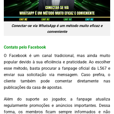
Conectar-se via WhatsApp é um método muito eficaz e
conveniente
Contato pelo Facebook
O Facebook é um canal tradicional, mas ainda muito
popular devido à sua eficiência e praticidade. Ao escolher
esse método, basta procurar a fanpage oficial da L567 e
enviar sua solicitação via mensagem. Caso prefira, o
cliente também pode comentar diretamente nas
publicações da casa de apostas.
Além do suporte ao jogador, a fanpage atualiza
regularmente promoções e anúncios importantes. Dessa
forma, os membros ficam sempre informados e não