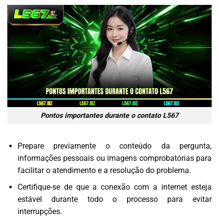
Pontos importantes durante o contato L567
Prepare previamente o conteúdo da pergunta,
informações pessoais ou imagens comprobatórias para
facilitar o atendimento e a resolução do problema.
Certifique-se de que a conexão com a internet esteja
estável durante todo o processo para evitar
interrupções.