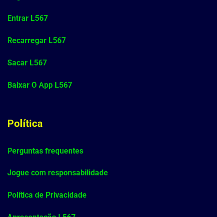
Entrar L567
Recarregar L567
Sacar L567
Baixar O App L567
Política
Perguntas frequentes
Jogue com responsabilidade
Política de Privacidade