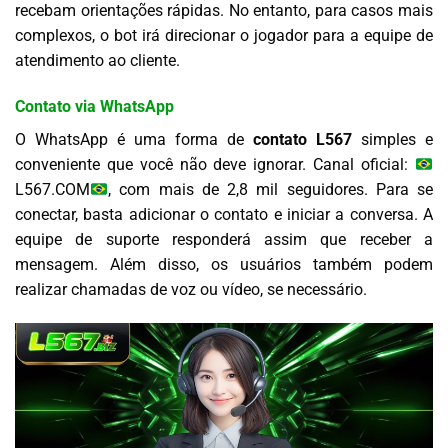
recebam orientações rápidas. No entanto, para casos mais
complexos, o bot irá direcionar o jogador para a equipe de
atendimento ao cliente.
Contato via WhatsApp
O WhatsApp é uma forma de
contato L567
simples e
conveniente que você não deve ignorar. Canal oficial:
L567.COM
, com mais de 2,8 mil seguidores. Para se
conectar, basta adicionar o contato e iniciar a conversa. A
equipe de suporte responderá assim que receber a
mensagem. Além disso, os usuários também podem
realizar chamadas de voz ou vídeo, se necessário.