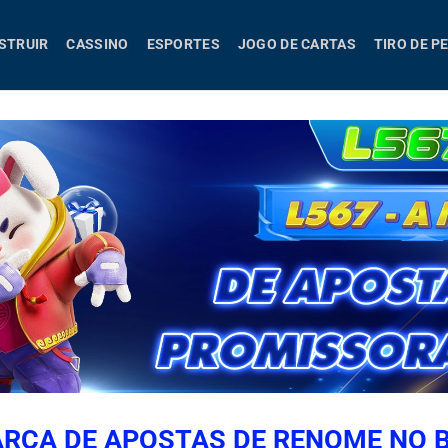
STRUIR
CASSINO
ESPORTES
JOGO DE CARTAS
TIRO DE P
ARCA DE APOSTAS DE RENOME NO B