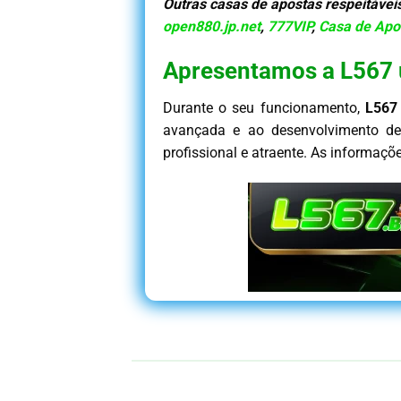
Outras casas de apostas respeitávei
open880.jp.net
,
777VIP
,
Casa de Apo
Apresentamos a L567 
Durante o seu funcionamento,
L56
avançada e ao desenvolvimento de 
profissional e atraente. As informaç