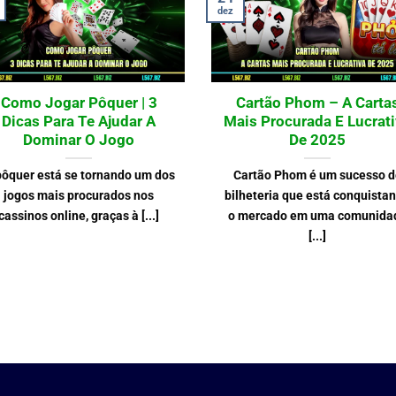
dez
enças operacionais legais em L567
vimento bem estruturada e a investimentos significativos da 
u o reconhecimento de diversas organizações. A plataforma de
Como Jogar Pôquer | 3
Cartão Phom – A Carta
os outros países, incluindo especificamente:
Dicas Para Te Ajudar A
Mais Procurada E Lucrat
Dominar O Jogo
De 2025
pôquer está se tornando um dos
Cartão Phom é um sucesso d
jogos mais procurados nos
bilheteria que está conquista
cassinos online, graças à [...]
o mercado em uma comunida
[...]